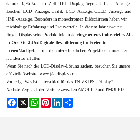
darunter 0,96 Zoll -25 -Zoll -TFT -Display, Segment -LCD -Anzeige,
Zeichen -LCD -Anzeige, Grafik -LCD -Anzeige, OLED -Anzeige und
HMI -Anzeige. Besonders in monochromen Bildschirmen haben wir
reichhaltige Erfahrung und Preisvorteile. In diesem Jahr erweitert
Jingda Display seine Produktlinie in der
eingebettetes industrielles All-
in-One-Gerät
Und
Digitale Beschilderung im Freien im
Freien
Marktgebiet, um die unterschiedlichen Projektbedürfnisse der
Kunden zu erfüllen.
Wenn Sie nach der LCD-Display-Lösung suchen, besuchen Sie unsere
offizielle Website: www.jda-display.com
Vorherige:
Was ist Unterschied für das TN VS IPS -Display?
Nächste:
Vergleich der Vorteile zwischen AMOLED und PMOLED
Facebook
X
WhatsApp
Pinterest
LinkedIn
Share