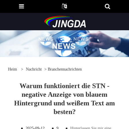
Heim
>
Nachricht
>
Branchennachrichten
Warum funktioniert die STN -
negative Anzeige von blauem
Hintergrund und weißem Text am
besten?
●
2025-09-12
●
9
●
Hinterlassen Sie mir eine